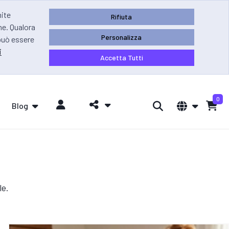
mite
Rifiuta
ne. Qualora
Personalizza
 può essere
i
Accetta Tutti
0
Blog
le.