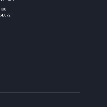
0180
3L872F