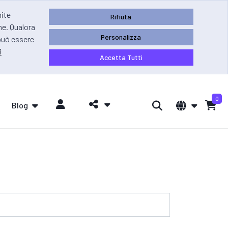
mite
Rifiuta
ne. Qualora
Personalizza
 può essere
i
Accetta Tutti
0
Blog