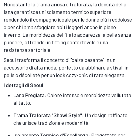
Nonostante la trama ariosa e traforata, la densità della
lana garantisce un isolamento termico superiore,
rendendolo il compagno ideale per le donne più freddolose
o per chi ama sfoggiare abiti leggeri anche in pieno
inverno. La morbidezza del filato accarezza la pelle senza
pungere, offrendo un fitting confortevole e una
resistenza sartoriale.
Seoul trasforma il concetto di "calza pesante" in un
accessorio di alta moda, perfetto da abbinare a stivali in
pelle o décolleté per un look cozy-chic di rara eleganza.
I dettagli di Seoul:
Lana Pregiata:
Calore intenso e morbidezza vellutata
al tatto.
Trama Traforata "Shawl Style":
Un design raffinato
che unisce tradizione e modernità.
Isolamento Termico d'Eccellenza:
Progettato per